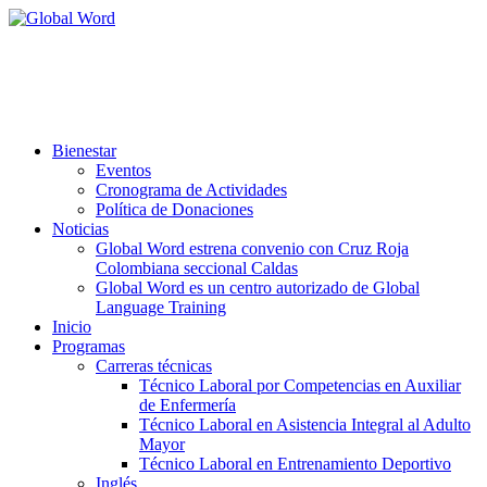
Aprobada según resolución 3507-6
del 20 de Agosto de 2024 de la
Secretaría de Educación
de la Gobernación de Caldas.
Bienestar
Eventos
Cronograma de Actividades
Política de Donaciones
Noticias
Global Word estrena convenio con Cruz Roja
Colombiana seccional Caldas
Global Word es un centro autorizado de Global
Language Training
Inicio
Programas
Carreras técnicas
Técnico Laboral por Competencias en Auxiliar
de Enfermería
Técnico Laboral en Asistencia Integral al Adulto
Mayor
Técnico Laboral en Entrenamiento Deportivo
Inglés