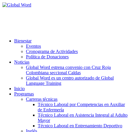
Aprobada según resolución 3507-6
del 20 de Agosto de 2024 de la
Secretaría de Educación
de la Gobernación de Caldas.
Bienestar
Eventos
Cronograma de Actividades
Política de Donaciones
Noticias
Global Word estrena convenio con Cruz Roja
Colombiana seccional Caldas
Global Word es un centro autorizado de Global
Language Training
Inicio
Programas
Carreras técnicas
Técnico Laboral por Competencias en Auxiliar
de Enfermería
Técnico Laboral en Asistencia Integral al Adulto
Mayor
Técnico Laboral en Entrenamiento Deportivo
Inglés