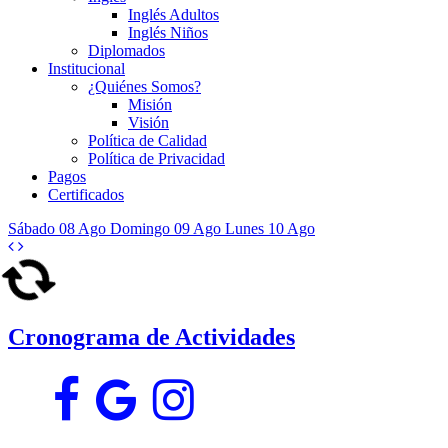
Inglés Adultos
Inglés Niños
Diplomados
Institucional
¿Quiénes Somos?
Misión
Visión
Política de Calidad
Política de Privacidad
Pagos
Certificados
Sábado
08
Ago
Domingo
09
Ago
Lunes
10
Ago
Cronograma de Actividades