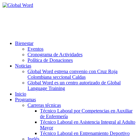
Aprobada según resolución 3507-6
del 20 de Agosto de 2024 de la
Secretaría de Educación
de la Gobernación de Caldas.
Bienestar
Eventos
Cronograma de Actividades
Política de Donaciones
Noticias
Global Word estrena convenio con Cruz Roja
Colombiana seccional Caldas
Global Word es un centro autorizado de Global
Language Training
Inicio
Programas
Carreras técnicas
Técnico Laboral por Competencias en Auxiliar
de Enfermería
Técnico Laboral en Asistencia Integral al Adulto
Mayor
Técnico Laboral en Entrenamiento Deportivo
Inglés